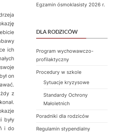
s
Egzamin ósmoklasisty 2026 r.
t
drzeja
okazję
a
DLA RODZICÓW
ebicie
w
zabawy
o
ce ich
Program wychowawczo-
małych
w
profilaktyczny
 swoje
a
Procedury w szkole
był on
z
Sytuacje kryzysowe
awać.
O
ażdy z
Standardy Ochrony
konał.
Małoletnich
d
okazje
d
Poradniki dla rodziców
i były
z
ń i do
Regulamin stypendialny