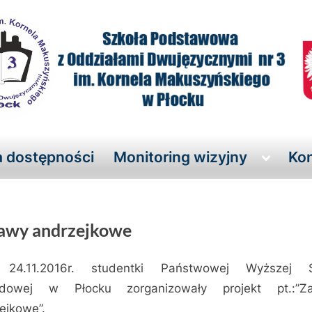
a dostępności
Monitoring wizyjny
Kon
Toggle
sub-
menu
awy andrzejkowe
 24.11.2016r. studentki Państwowej Wyższej S
dowej w Płocku zorganizowały projekt pt.:”Z
a
ejkowe”.