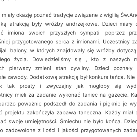
i miały okazję poznać tradycje związane z wigilią Św.An
lką atrakcją były wróżby andrzejkowe. Dzieci miały 
ć imiona swoich przyszłych sympatii poprzez prz
niej przygotowanego serca z imionami. Uczestnicy 
ijali balony, w których znajdowały się wróżby dotyczą
łego życia. Dowiedzieliśmy się , kto z naszych 
ch pierwszy zmieni stan cywilny. Dzieci poznały
złe zawody. Dodatkową atrakcją był konkurs tańca. Nie 
ak tak prosty i zwyczajny jak mogłoby się wyd
tnicy mieli za zadanie wykonać taniec na gazecie. K
bardzo poważnie podszedł do zadania i pięknie je wy
ć projektu zakończyła zabawa taneczna. Każdy miał 
ać swoje umiejętności. Śmiechu nie było końca. Dziec
o zadowolone z ilości i jakości przygotowanych zada