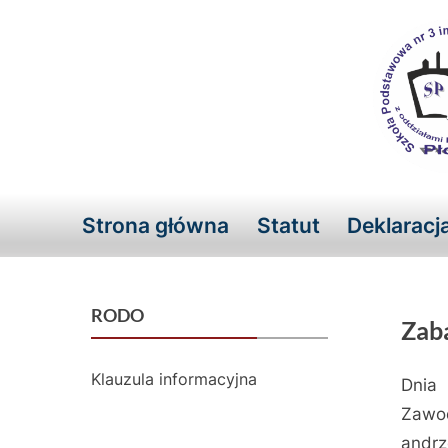
Skip
to
content
Strona główna
Statut
Deklaracj
RODO
Zab
Klauzula informacyjna
Dnia
Posted
12
By
admin
Zawo
on
grudni
andrz
2016