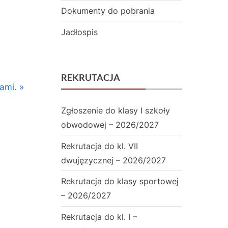
i
Dokumenty do pobrania
a
Jadłospis
ł
a
REKRUTACJA
m
nami.
i
Zgłoszenie do klasy I szkoły
D
obwodowej – 2026/2027
w
Rekrutacja do kl. VII
dwujęzycznej – 2026/2027
u
j
Rekrutacja do klasy sportowej
– 2026/2027
ę
Rekrutacja do kl. I –
z