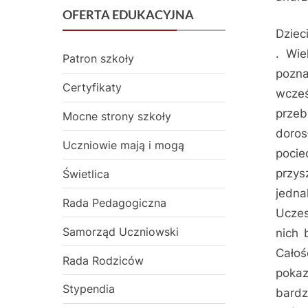
OFERTA EDUKACYJNA
Dziec
. Wie
Patron szkoły
pozna
Certyfikaty
wcześ
przeb
Mocne strony szkoły
doros
Uczniowie mają i mogą
pocie
przys
Świetlica
jedn
Rada Pedagogiczna
Uczes
Samorząd Uczniowski
nich 
Całoś
Rada Rodziców
pokaz
Stypendia
bardz