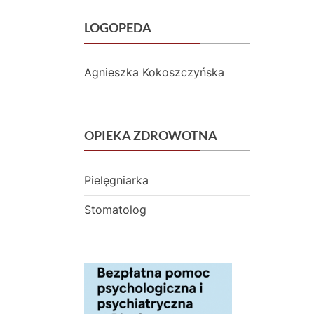
ł
LOGOPEDA
o
Agnieszka Kokoszczyńska
c
k
u
OPIEKA ZDROWOTNA
Pielęgniarka
Stomatolog