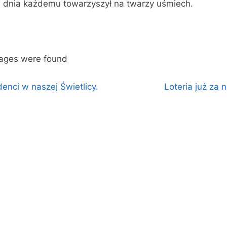
 dnia każdemu towarzyszył na twarzy uśmiech.
ages were found
igacja
N
enci w naszej Świetlicy.
Loteria już za 
y.
e
su
x
t
P
o
s
t
: