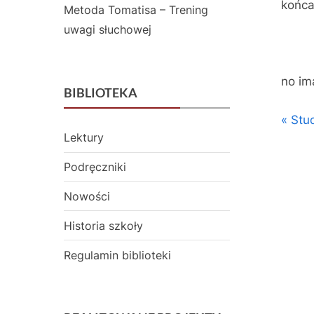
końca
Metoda Tomatisa – Trening
uwagi słuchowej
no im
BIBLIOTEKA
Z życia
Naw
P
Stud
świetlic
Lektury
r
wpi
e
Podręczniki
v
Nowości
i
o
Historia szkoły
u
Regulamin biblioteki
s
P
o