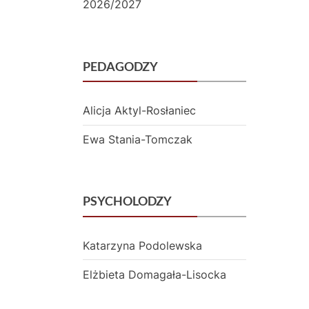
2026/2027
y
c
PEDAGODZY
z
n
Alicja Aktyl-Rosłaniec
y
Ewa Stania-Tomczak
m
i
N
PSYCHOLODZY
r
Katarzyna Podolewska
3
Elżbieta Domagała-Lisocka
w
P