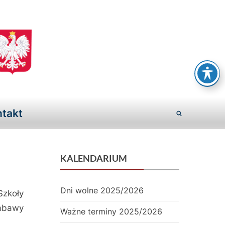
S
z
k
takt
o
Toggle
ł
search
a
form
KALENDARIUM
P
o
Dni wolne 2025/2026
zkoły
abawy
d
Ważne terminy 2025/2026