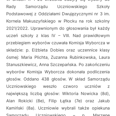
Posted
By
8
admin
a
Rady Samorządu Uczniowskiego Szkoły
on
października
w
Podstawowej z Oddziałami Dwujęzycznymi nr 3 im.
2021
Kornela Makuszyńskiego w Płocku na rok szkolny
o
2021/2022. Uprawnionym do głosowania był każdy
w
uczeń szkoły z klas IV – VIII. Nad prawidłowym
a
przebiegiem wyborów czuwała Komisja Wyborcza w
składzie: p. Elżbieta Dobies oraz uczennice klasy
z
ósmej: Maria Plichta, Zuzanna Rubinkowska, Laura
O
Stanuszkiewicz, Anna Szczepańska. Po zakończeniu
d
wyborów Komisja Wyborcza dokonała podliczenia
d
głosów. Oddano 438 głosów. W skład Samorządu
Uczniowskiego weszło czworo uczniów z
z
największą liczbą głosów: Wiktoria Nowicka (8d),
i
Alan Rokicki (8e), Filip Łątka (7e) oraz Jakub
a
Kamiński (8a). Uczniowie wybrali także opiekuna
Samorządu Uczniowskiego – p. Marzenę