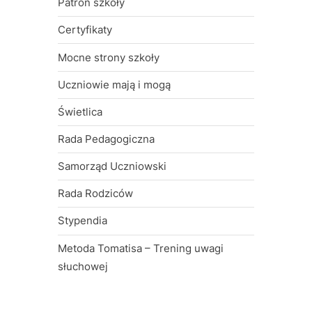
Patron szkoły
n
t
Certyfikaty
:
y
Mocne strony szkoły
m
Uczniowie mają i mogą
i
Świetlica
N
r
Rada Pedagogiczna
3
Samorząd Uczniowski
w
Rada Rodziców
P
Stypendia
ł
Metoda Tomatisa – Trening uwagi
o
słuchowej
c