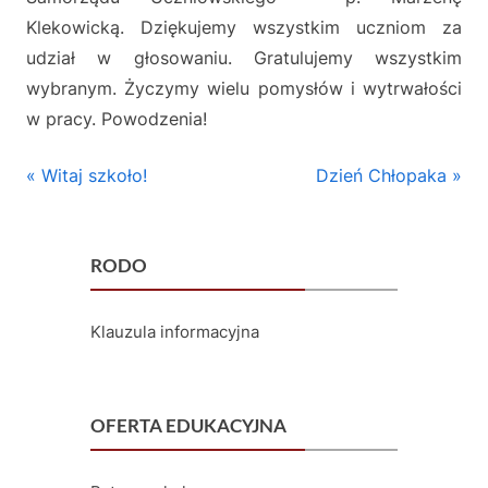
ł
Klekowicką. Dziękujemy wszystkim uczniom za
a
udział w głosowaniu. Gratulujemy wszystkim
m
wybranym. Życzymy wielu pomysłów i wytrwałości
i
w pracy. Powodzenia!
D
Aktualności
Nawigacja
P
N
Witaj szkoło!
Dzień Chłopaka
w
r
e
wpisu
u
e
x
v
RODO
t
j
i
P
ę
o
o
Klauzula informacyjna
z
u
s
s
t
y
P
:
OFERTA EDUKACYJNA
c
o
z
s