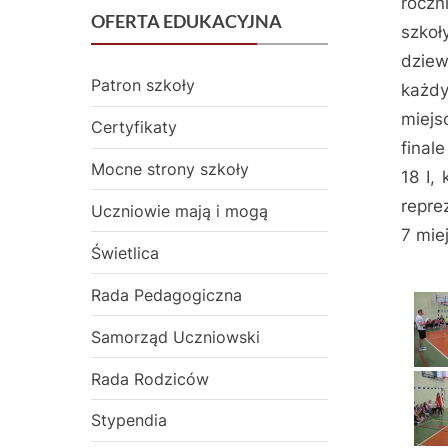
roczn
on
marca
OFERTA EDUKACYJNA
szkoł
2019
dzie
Patron szkoły
każdy
miejs
Certyfikaty
final
Mocne strony szkoły
18 I,
repre
Uczniowie mają i mogą
7 mie
Świetlica
Rada Pedagogiczna
Samorząd Uczniowski
Rada Rodziców
Stypendia