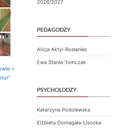
2026/2027
y
c
PEDAGODZY
z
n
Alicja Aktyl-Rosłaniec
y
Ewa Stania-Tomczak
m
owie
i
ktur”
N
PSYCHOLODZY
r
Katarzyna Podolewska
3
Elżbieta Domagała-Lisocka
w
P