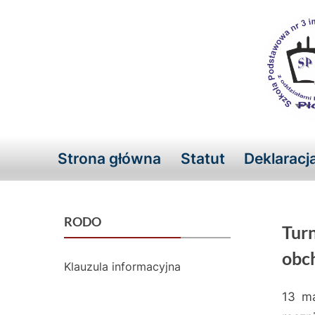
Skip
to
content
Strona główna
Statut
Deklaracj
RODO
Turn
obc
Klauzula informacyjna
13 ma
Posted
17
By
admin