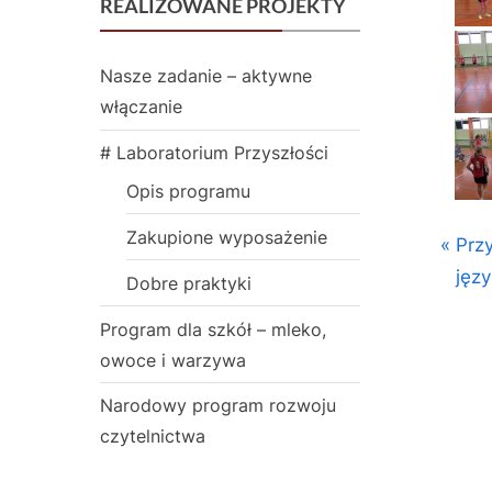
REALIZOWANE PROJEKTY
Nasze zadanie – aktywne
włączanie
# Laboratorium Przyszłości
Opis programu
Zakupione wyposażenie
Przegl
Naw
P
Prz
Sporto
r
języ
Dobre praktyki
wpi
Trójki
e
Program dla szkół – mleko,
v
owoce i warzywa
i
o
Narodowy program rozwoju
u
czytelnictwa
s