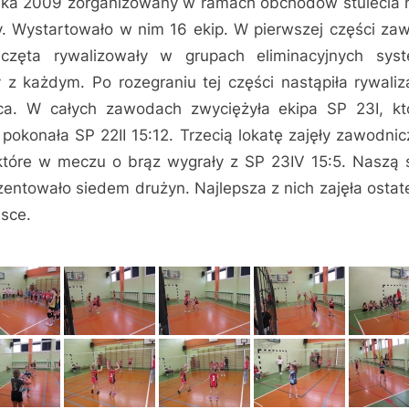
ika 2009 zorganizowany w ramach obchodów stulecia 
y.
Wystartowało w nim 16 ekip. W pierwszej części z
wczęta rywalizowały w grupach eliminacyjnych sys
 z każdym. Po rozegraniu tej części nastąpiła rywaliz
ca. W całych zawodach zwyciężyła ekipa SP 23I, k
e pokonała SP 22II 15:12. Trzecią lokatę zajęły zawodnic
 które w meczu o brąz wygrały z SP 23IV 15:5. Naszą 
zentowało siedem drużyn. Najlepsza z nich zajęła ostat
jsce.