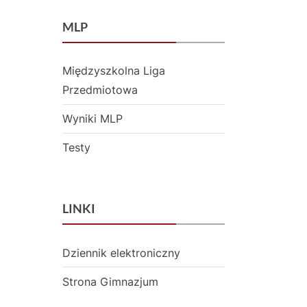
P
o
MLP
s
t
Międzyszkolna Liga
:
Przedmiotowa
Wyniki MLP
Testy
LINKI
Dziennik elektroniczny
Strona Gimnazjum