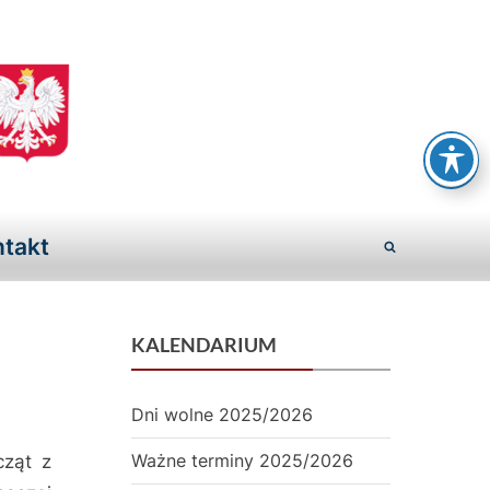
S
z
k
takt
o
Toggle
ł
search
a
form
KALENDARIUM
P
o
Dni wolne 2025/2026
d
Ważne terminy 2025/2026
cząt z