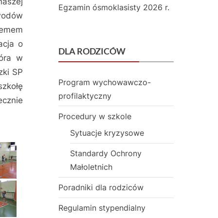
naszej
s
Egzamin ósmoklasisty 2026 r.
awodów
t
temem
a
acja o
DLA RODZICÓW
w
tóra w
zki SP
o
Program wychowawczo-
szkołę
w
profilaktyczny
ecznie
a
Procedury w szkole
z
Sytuacje kryzysowe
O
Standardy Ochrony
Małoletnich
d
d
Poradniki dla rodziców
z
Regulamin stypendialny