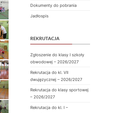
i
Dokumenty do pobrania
a
Jadłospis
ł
a
REKRUTACJA
m
i
Zgłoszenie do klasy I szkoły
D
obwodowej – 2026/2027
w
Rekrutacja do kl. VII
dwujęzycznej – 2026/2027
u
j
Rekrutacja do klasy sportowej
– 2026/2027
ę
Rekrutacja do kl. I –
z