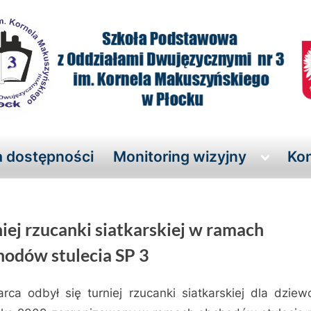
a dostępności
Monitoring wizyjny
Kon
Toggle
sub-
menu
iej rzucanki siatkarskiej w ramach
hodów stulecia SP 3
rca odbył się turniej rzucanki siatkarskiej dla dziew