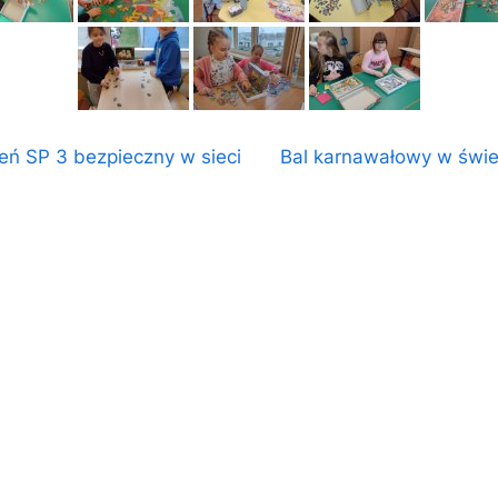
igacja
N
eń SP 3 bezpieczny w sieci
Bal karnawałowy w świet
ości
e
su
x
t
P
o
s
t
: