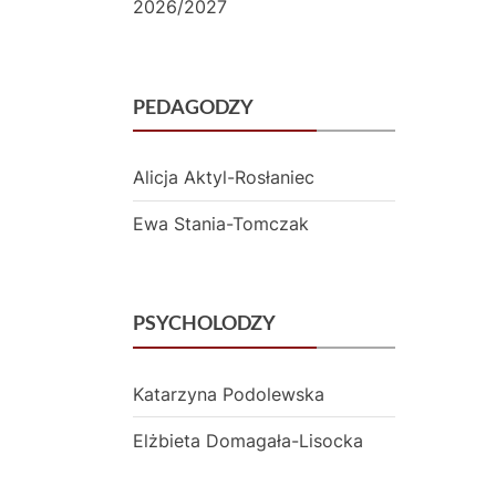
2026/2027
y
c
PEDAGODZY
z
n
Alicja Aktyl-Rosłaniec
y
Ewa Stania-Tomczak
m
i
N
PSYCHOLODZY
r
Katarzyna Podolewska
3
Elżbieta Domagała-Lisocka
w
P