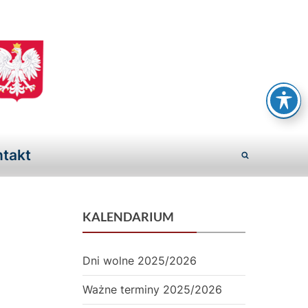
S
z
k
takt
o
Toggle
ł
search
a
form
KALENDARIUM
P
o
Dni wolne 2025/2026
d
Ważne terminy 2025/2026