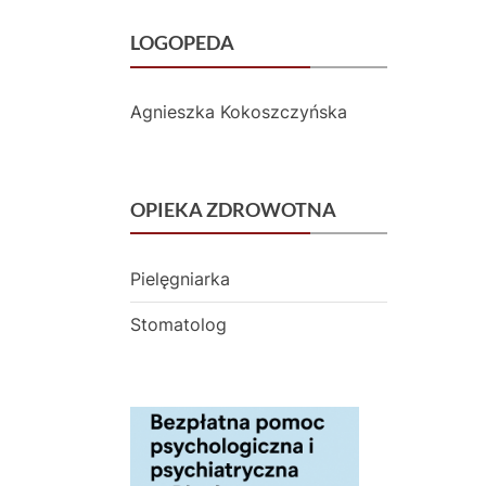
ł
LOGOPEDA
o
Agnieszka Kokoszczyńska
c
k
u
OPIEKA ZDROWOTNA
Pielęgniarka
Stomatolog