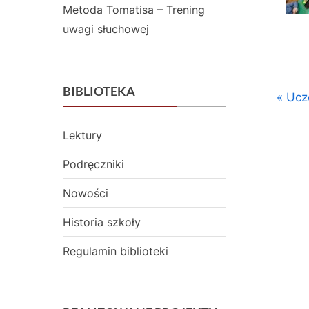
Metoda Tomatisa – Trening
uwagi słuchowej
BIBLIOTEKA
Naw
P
Ucz
Aktualn
r
wpi
Lektury
e
v
Podręczniki
i
Nowości
o
u
Historia szkoły
s
Regulamin biblioteki
P
o
s