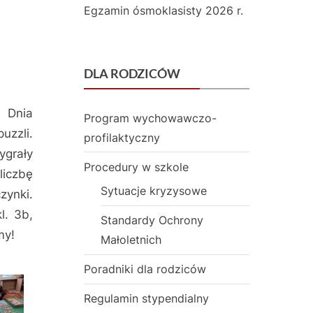
s
Egzamin ósmoklasisty 2026 r.
t
a
DLA RODZICÓW
w
o
 Dnia
Program wychowawczo-
uzzli.
w
profilaktyczny
ygrały
a
Procedury w szkole
liczbę
z
Sytuacje kryzysowe
ynki.
l. 3b,
O
Standardy Ochrony
my!
Małoletnich
d
d
Poradniki dla rodziców
z
Regulamin stypendialny