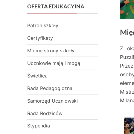
OFERTA EDUKACYJNA
Patron szkoły
Mię
Certyfikaty
Z ok
Mocne strony szkoły
Posted
2
By
admin
Puzzl
on
lutego
Uczniowie mają i mogą
Przez
2023
osoby
Świetlica
elem
Rada Pedagogiczna
Mistr
Milan
Samorząd Uczniowski
Rada Rodziców
Stypendia