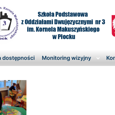
a dostępności
Monitoring wizyjny
Kon
Toggle
sub-
menu