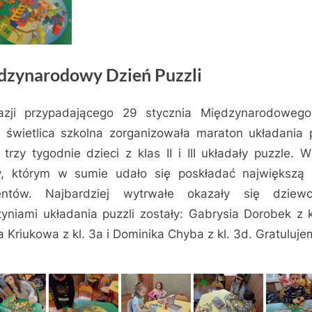
dzynarodowy Dzień Puzzli
azji przypadającego 29 stycznia Międzynarodowego
i świetlica szkolna zorganizowała maraton układania p
 trzy tygodnie dzieci z klas II i III układały puzzle. W
, którym w sumie udało się poskładać największą 
entów. Najbardziej wytrwałe okazały się dziewcz
zyniami układania puzzli zostały: Gabrysia Dorobek z k
a Kriukowa z kl. 3a i Dominika Chyba z kl. 3d. Gratuluje