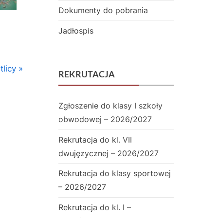
i
Dokumenty do pobrania
a
Jadłospis
ł
a
licy
REKRUTACJA
m
i
Zgłoszenie do klasy I szkoły
D
obwodowej – 2026/2027
w
Rekrutacja do kl. VII
dwujęzycznej – 2026/2027
u
j
Rekrutacja do klasy sportowej
– 2026/2027
ę
Rekrutacja do kl. I –
z