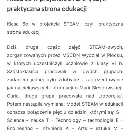
a
praktyczna strona edukacji
w
Klasa 6b w projekcie STEAM, czyli praktyczna
o
Posted
By
16
admin
strona edukacji
on
maja
w
2023
a
Dziś druga część zajęć STEAM-owych,
zorganizowanych przez MSCDN Wydział w Płocku,
z
w których uczestniczyli uczniowie z klasy VI b.
O
Szóstoklasiści pracowali w dwóch grupach:
d
zadaniem jednej było zdobycie i zaprezentowanie
jak najciekawszych informacji o Marii Skłodowskiej-
d
Curie, druga grupa pracowała nad „roboręką”.
z
Potem nastąpiła wymiana. Model STEAM w edukacji
i
oznacza połączenie pięciu dziedzin, którymi są: S –
a
Science – nauka T – Technology – technologia E –
Engineering – inżynieria A – Arts – sztuka M –