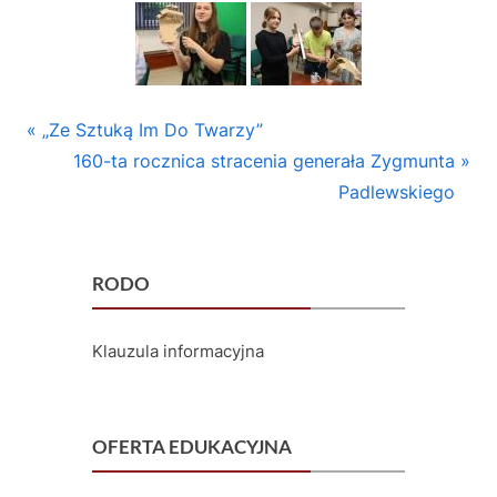
n
y
m
Aktualności
Nawigacja
P
„Ze Sztuką Im Do Twarzy”
i
r
N
160-ta rocznica stracenia generała Zygmunta
wpisu
N
e
e
Padlewskiego
r
v
x
i
t
3
o
P
RODO
w
u
o
P
s
s
Klauzula informacyjna
P
t
ł
o
:
o
s
OFERTA EDUKACYJNA
c
t