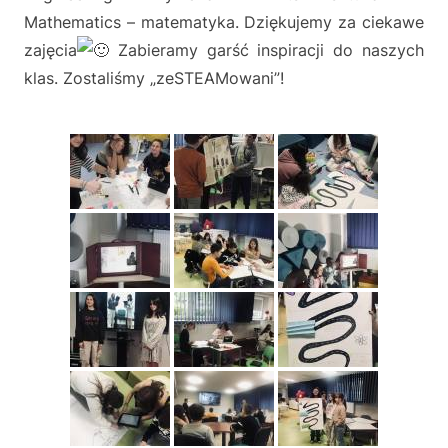
ł
Mathematics – matematyka. Dziękujemy za ciekawe
a
zajęcia
Zabieramy garść inspiracji do naszych
m
klas. Zostaliśmy „zeSTEAMowani”!
i
D
w
u
j
ę
z
y
c
z